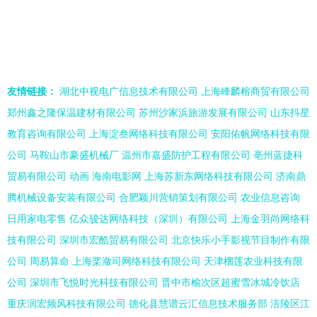
口家乡味
友情链接：
湖北中视电广信息技术有限公司
上海峰麟榕商贸有限公司
郑州鑫之隆保温建材有限公司
苏州沙家浜旅游发展有限公司
山东抖星
教育咨询有限公司
上海淀叁网络科技有限公司
安阳佑帆网络科技有限
公司
马鞍山市豪盛机械厂
温州市嘉盛防护工程有限公司
亳州蓝捷科
贸易有限公司
动画
海南电影网
上海苏新东网络科技有限公司
济南鼎
腾机械设备安装有限公司
合肥颖川营销策划有限公司
农业信息咨询
日用家电零售
亿众骏达网络科技（深圳）有限公司
上海金羽尚网络科
技有限公司
深圳市宏酷贸易有限公司
北京快乐小手影视节目制作有限
公司
周易算命
上海桨潋司网络科技有限公司
天津榴莲农业科技有限
公司
深圳市飞悦时光科技有限公司
晋中市榆次区超蜜雪冰城冷饮店
重庆润宏频风科技有限公司
德化县慧谱云汇信息技术服务部
涪陵区江