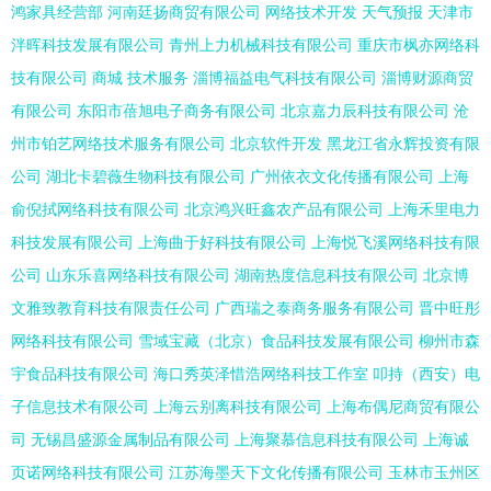
鸿家具经营部
河南廷扬商贸有限公司
网络技术开发
天气预报
天津市
泮晖科技发展有限公司
青州上力机械科技有限公司
重庆市枫亦网络科
技有限公司
商城
技术服务
淄博福益电气科技有限公司
淄博财源商贸
有限公司
东阳市蓓旭电子商务有限公司
北京嘉力辰科技有限公司
沧
州市铂艺网络技术服务有限公司
北京软件开发
黑龙江省永辉投资有限
公司
湖北卡碧薇生物科技有限公司
广州依衣文化传播有限公司
上海
俞倪拭网络科技有限公司
北京鸿兴旺鑫农产品有限公司
上海禾里电力
科技发展有限公司
上海曲于好科技有限公司
上海悦飞溪网络科技有限
公司
山东乐喜网络科技有限公司
湖南热度信息科技有限公司
北京博
文雅致教育科技有限责任公司
广西瑞之泰商务服务有限公司
晋中旺彤
网络科技有限公司
雪域宝藏（北京）食品科技发展有限公司
柳州市森
宇食品科技有限公司
海口秀英泽惜浩网络科技工作室
叩持（西安）电
子信息技术有限公司
上海云别离科技有限公司
上海布偶尼商贸有限公
司
无锡昌盛源金属制品有限公司
上海聚慕信息科技有限公司
上海诚
页诺网络科技有限公司
江苏海墨天下文化传播有限公司
玉林市玉州区