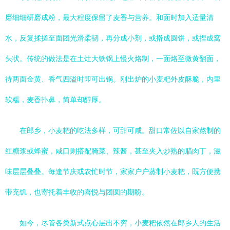
磨细细研磨成粉，最大程度保留了麦香与营养。和面时加入适量清
水，反复揉搓至面团光滑柔韧，再分成小剂，或擀成圆饼，或捏成窝
头状。传统的做法是在土灶大铁锅上慢火烙制，一面烙至微黄翻面，
待两面金黄、香气四溢时即可出锅。刚出炉的小麦粑外皮酥脆，内里
软糯，麦香扑鼻，简单却醇厚。
在郎乡，小麦粑的吃法多样，可甜可咸。甜口常佐以自家熬制的
红糖浆或蜂蜜，咸口则搭配腌菜、辣酱，甚至夹入炒熟的腊肉丁，滋
味层层叠叠。每逢节庆或农忙时节，家家户户蒸制小麦粑，既方便携
带充饥，也寄托着丰收的喜悦与团圆的期盼。
如今，尽管各类新式点心层出不穷，小麦粑依然在郎乡人的生活